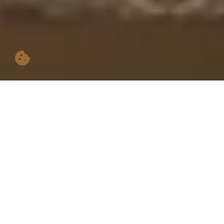
Sprejmi vse
Sprejmi samo nujne
Prilagodi
REZERVACIJA
PREK SPLETA
07 avg. 2026
Prijava
08 avg. 2026
Odjava